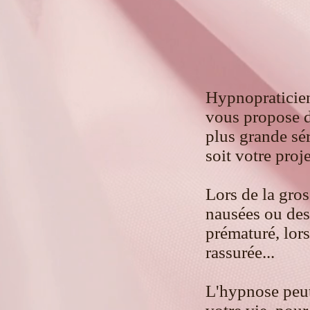
Hypnopraticien
vous propose d'
plus grande sé
soit votre proj
Lors de la gro
nausées ou des
prématuré, lor
rassurée...
L'hypnose peut