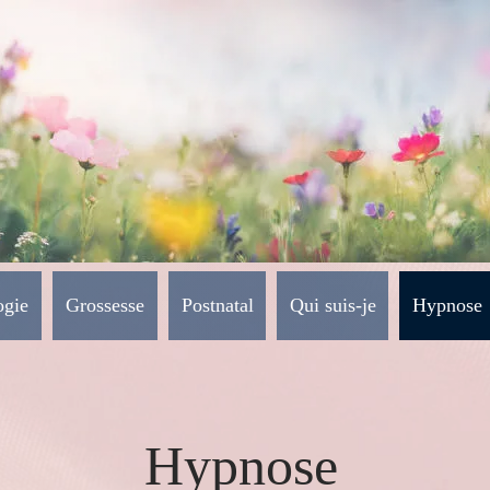
ogie
Grossesse
Postnatal
Qui suis-je
Hypnose
Hypnose