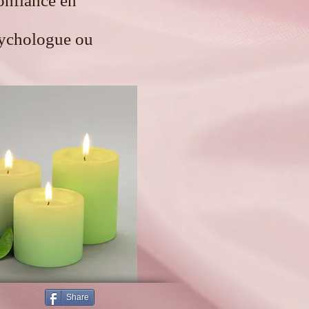
confiance en
sychologue ou
Share