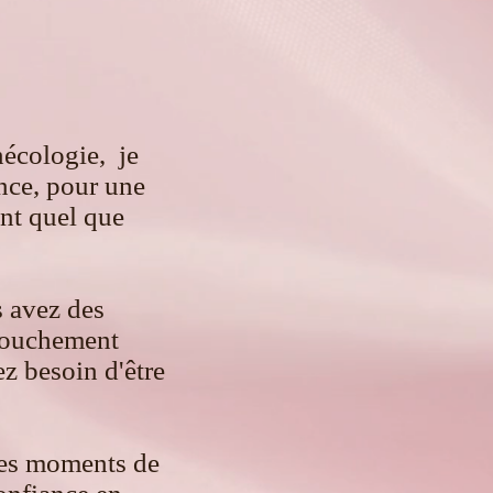
nécologie, je
ance, pour une
nt quel que
s avez des
ccouchement
z besoin d'être
res moments de